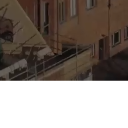
Mobilkranar
Tornkranar
Mobila t