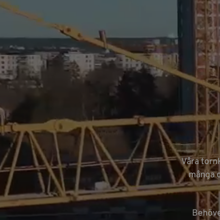
Våra tornk
många ol
Behöve