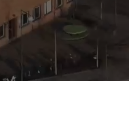
ornkranar
Larvburna Kranar
Självresande torn