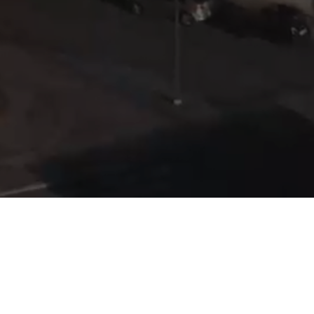
kranar
Minikranar
Teleskoplastare