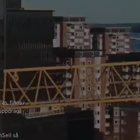
as, finns i
 uppdrag.
Sell så