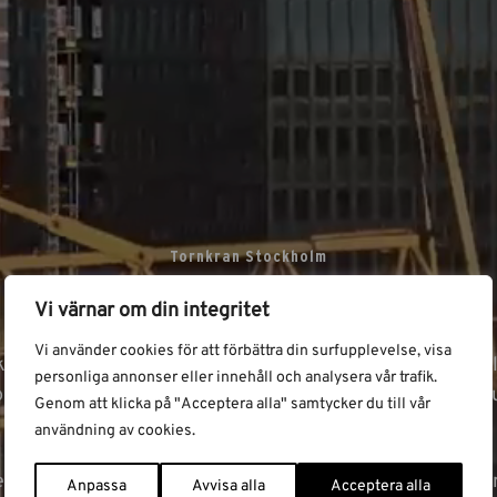
Tornkran Stockholm
Tornkranar
Vi värnar om din integritet
Vi använder cookies för att förbättra din surfupplevelse, visa
ranar i Stockholm, eller byggkranar som de populärt kall
personliga annonser eller innehåll och analysera vår trafik.
ika storlekar och utföranden för att passa alla typer av
Genom att klicka på "Acceptera alla" samtycker du till vår
Klicka på en tornkran nedan för detaljerad information.
användning av cookies.
r du en tornkran i Stockholm med omnejd? Kontakta Bin
Anpassa
Avvisa alla
Acceptera alla