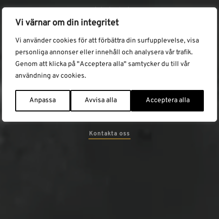
Hyra teleskoplastare
Vi värnar om din integritet
Våra Teleskoplastare
Vi använder cookies för att förbättra din surfupplevelse, visa
Att hyra teleskoplastare är ett smart val för dig som behöver
personliga annonser eller innehåll och analysera vår trafik.
en mångsidig maskin för bygg- och anläggningsarbeten
Genom att klicka på "Acceptera alla" samtycker du till vår
eller materialhantering. En teleskoplastare är utrustad med
användning av cookies.
en teleskopisk bom som gör det enkelt att lyfta, lasta och
lossa allt från pallar och byggmaterial till jord och virke –
även på höjder eller platser som är svåra att nå med
Anpassa
Avvisa alla
Acceptera alla
traditionella maskiner.
Kontakta oss