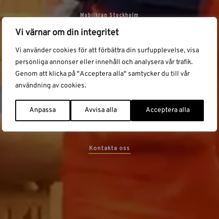
Mobilkran Stockholm
Mobilkranar
Vi värnar om din integritet
Vi använder cookies för att förbättra din surfupplevelse, visa
Vi erbjuder mobilkranar i Stockholm som sträcker sig från 5
ton och uppåt i lyftkapacitet. Klicka på en mobilkran i listan
personliga annonser eller innehåll och analysera vår trafik.
nedan för att få tillgång till detaljerad information såsom
Genom att klicka på "Acceptera alla" samtycker du till vår
lyftdiagram, mått, bilder samt andra tekniska
användning av cookies.
specifikationer.
Anpassa
Avvisa alla
Acceptera alla
Har du frågor om våra mobilkranar i Stockholm? Kontakta
oss så levererar vi den mobilkran som passar era behov.
Kontakta oss